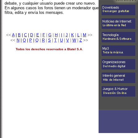
debate, y cualquier usuario puede crear uno nuevo.
En algunos casos los foros tienen un moderador que
filtra, edita y envía los mensajes.
<<
A
|
B
|
C
|
D
|
E
|
F
|
G
|
H
|
I
|
J
|
K
|
L
|
M
>>
<<
N
|
O
|
P
|
Q
|
R
|
S
|
T
|
U
|
V
|
W
|
Z
>>
Todos los derechos reservados a Blatel S.A.