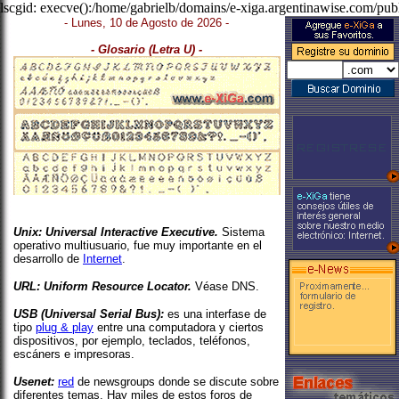
lscgid: execve():/home/gabrielb/domains/e-xiga.argentinawise.com/publ
- Lunes, 10 de Agosto de 2026 -
- Glosario (Letra U) -
Unix:
Universal Interactive Executive
.
Sistema
operativo multiusuario, fue muy importante en el
desarrollo de
Internet
.
URL:
Uniform Resource Locator.
Véase DNS.
USB (Universal Serial Bus):
es una interfase de
tipo
plug & play
entre una computadora y ciertos
dispositivos, por ejemplo, teclados, teléfonos,
escáners e impresoras.
Usenet:
red
de newsgroups donde se discute sobre
diferentes temas. Hay miles de estos foros de