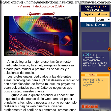
lscgid: execve():/home/gabrielb/domains/e-xiga.argentinawise.com/publ
- Viernes, 7 de Agosto de 2026 -
- ¿Quienes somos? -
A fin de lograr la mejor presentación en este
medio electrónico, Internet, e-xiga es la empresa
creada para ayudar a prestar los servicios y/o
soluciones del medio.
Los profesionales dedicados a las diferentes
áreas tecnológicas para suplir el desarrollo requerido
son seleccionados de forma tal que los proyectos
sean solventados para el éxito de negocios que
busca usted, nuestro cliente.
El grupo e-XiGa quiere aprender a conocer sus
inquietudes del mundo de la web para así poder
brindarle la tecnología necesaria como por ejemplo,
realizar su página web dinámica, diseñar
graficamente el perfil de su empresa, promocionar